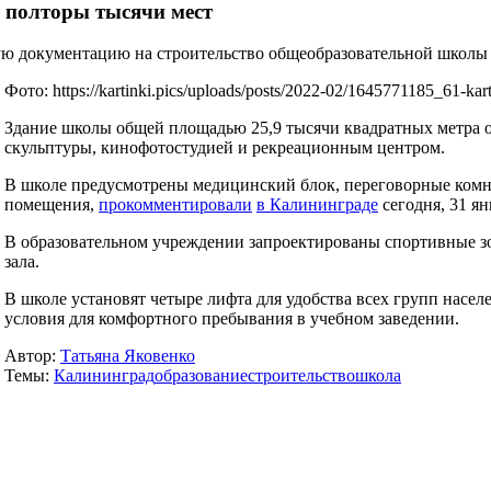
 полторы тысячи мест
ю документацию на строительство общеобразовательной школы н
Фото: https://kartinki.pics/uploads/posts/2022-02/1645771185_61-karti
Здание школы общей площадью 25,9 тысячи квадратных метра о
скульптуры, кинофотостудией и рекреационным центром.
В школе предусмотрены медицинский блок, переговорные комнат
помещения,
прокомментировали
в Калининграде
сегодня, 31 ян
В образовательном учреждении запроектированы спортивные зо
зала.
В школе установят четыре лифта для удобства всех групп насе
условия для комфортного пребывания в учебном заведении.
Автор:
Татьяна Яковенко
Темы:
Калининград
образование
строительство
школа