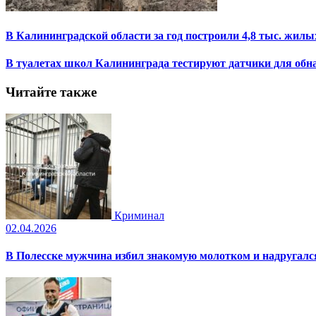
В Калининградской области за год построили 4,8 тыс. жилы
В туалетах школ Калининграда тестируют датчики для обн
Читайте также
Криминал
02.04.2026
В Полесске мужчина избил знакомую молотком и надругал