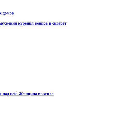
х домов
аружения курения вейпов и сигарет
ся над ней. Женщина выжила