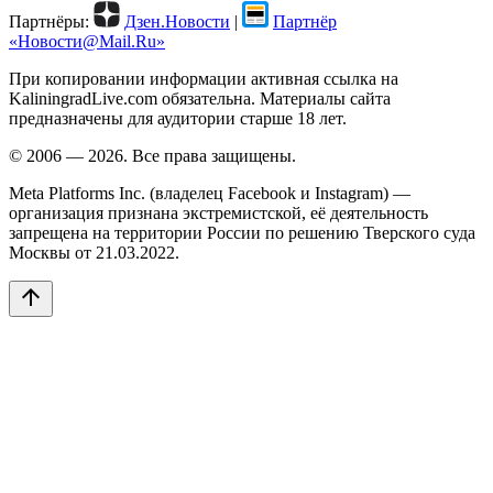
Партнёры:
Дзен.Новости
|
Партнёр
«Новости@Mail.Ru»
При копировании информации активная ссылка на
KaliningradLive.com обязательна. Материалы сайта
предназначены для аудитории старше 18 лет.
© 2006 — 2026. Все права защищены.
Meta Platforms Inc. (владелец Facebook и Instagram) —
организация признана экстремистской, её деятельность
запрещена на территории России по решению Тверского суда
Москвы от 21.03.2022.
arrow_upward