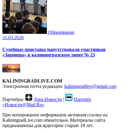
Образование
31.03.2026
Судебные приставы напутствовали участников
«Зарницы» в калининградском лицее № 23
KALININGRADLIVE.COM
Электронная почта редакции:
kaliningradlive@gmail.com
Партнёры:
Дзен.Новости
|
Партнёр
«Новости@Mail.Ru»
При копировании информации активная ссылка на
KaliningradLive.com обязательна. Материалы сайта
предназначены для аудитории старше 18 лет.