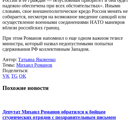
России и ее граждан — безусловный приоритет и она будет
надежно обеспечена при всех обстоятельствах». Иными
словами, свое внешнеполитическое кредо Россия менять не
собирается, несмотря на возможное введение санкций или
осуществление военными соединениями НАТО маневров
вблизи российских границ.
При этом Романов напомнил о еще одном важном тезисе
министра, который назвал недопустимыми попытки
сдерживания РФ коллективным Западом.
Автор:
Татьяна Яковенко
Темы:
Михаил Романов
Поделиться:
VK
TG
OK
Похожие новости
Депутат Михаил Романов обратился к бойцам
студенческих отрядов с поздравительным письмом