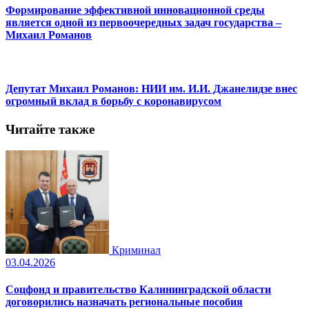
Формирование эффективной инновационной среды
является одной из первоочередных задач государства –
Михаил Романов
Депутат Михаил Романов: НИИ им. И.И. Джанелидзе внес
огромный вклад в борьбу с коронавирусом
Читайте также
Криминал
03.04.2026
Соцфонд и правительство Калининградской области
договорились назначать региональные пособия