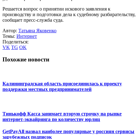
Решается вопрос о принятии искового заявления к
производству и подготовки дела к судебному разбирательству,
сообщает пресс-служба суда.
Автор:
Татьяна Яковенко
Темы:
Интернет
Поделиться:
VK
TG
OK
Похожие новости
Калининградская область присоединилась к проекту
поддержки местных предпринимателей
Тинькофф Касса занимает вторую строчку на рынке
интернет-эквайринга по количеству юрлиц
GetPayAll назвал наиболее популярные у россиян сервисы
зарубежных подписок