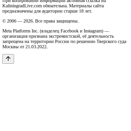
При копировании информации активная ссылка на
KaliningradLive.com обязательна. Материалы сайта
предназначены для аудитории старше 18 лет.
© 2006 — 2026. Все права защищены.
Meta Platforms Inc. (владелец Facebook и Instagram) —
организация признана экстремистской, её деятельность
запрещена на территории России по решению Тверского суда
Москвы от 21.03.2022.
arrow_upward