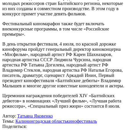
молодых режиссеров стран Балтийского региона, некоторые
из них созданы в совместном производстве. В этом году в
конкурсе примет участие девять фильмов.
Фестивальный киномарафон также будет включать
внеконкурсные программы, в том числе «Российские
премьеры».
В день открытия фестиваля, 4 июля, по красной дорожке
кинофорума пройдут генеральный директор киноконцерна
«Мосфильм», народный артист РФ Карен Шахназаров,
народная артистка СССР Людмила Чурсина, народная
артистка РФ Татьяна Догилева, народный артист РФ
Владимир Стеклов, народная артистка РФ Наталья Егорова,
писатель, драматург, сценарист Аркадий Инин, Первый
президент кинофестиваля «Балтийские дебюты» Владимир
Малышев и многие другие известные кинодеятели и актеры.
Церемония награждения победителей XIV «Балтийских
дебютов» в номинациях «Лучший фильм», «Лучшая работа
режиссера», «Специальный приз жюри» состоится 8 июля.
Автор:
Татьяна Яковенко
Темы:
Калининградская область
кинофестиваль
Поделиться: