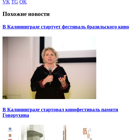
VK
TG
OK
Похожие новости
В Калининграде стартует фестиваль бразильского кино
В Калининграде стартовал кинофестиваль памяти
Говорухина