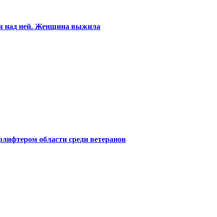
ся над ней. Женщина выжила
лифтером области среди ветеранов