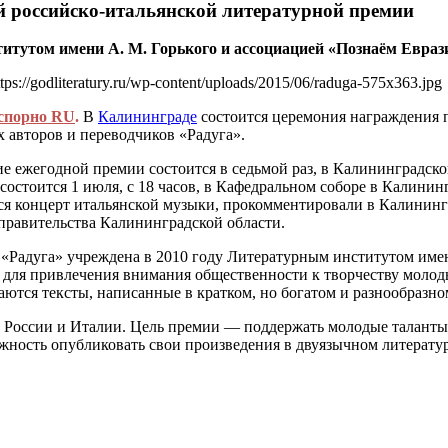
й российско-итальянской литературной премии
итутом имени А. М. Горького и ассоциацией «Познаём Еврази
tps://godliteratury.ru/wp-content/uploads/2015/06/raduga-575x363.jpg
спорно RU
.
В
Калининграде
состоится церемония награждения 
 авторов и переводчиков «Радуга».
е ежегодной премии состоится в седьмой раз, в Калининградск
состоится 1 июля, с 18 часов, в Кафедральном соборе в Калинин
ся концерт итальянской музыки, прокомментировали в Калинингр
правительства Калининградской области.
«Радуга» учреждена в 2010 году Литературным институтом имен
 для привлечения внимания общественности к творчеству молод
ются тексты, написанные в кратком, но богатом и разнообразном
 России и Италии. Цель премии — поддержать молодые таланты,
жность опубликовать свои произведения в двуязычном литерату