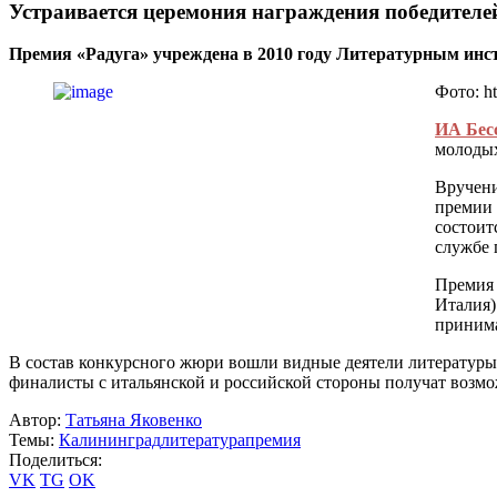
Устраивается церемония награждения победителе
Премия «Радуга» учреждена в 2010 году Литературным инст
Фото: ht
ИА Бес
молодых
Вручени
премии 
состоит
службе 
Премия 
Италия)
принима
В состав конкурсного жюри вошли видные деятели литературы
финалисты с итальянской и российской стороны получат возмо
Автор:
Татьяна Яковенко
Темы:
Калининград
литература
премия
Поделиться:
VK
TG
OK