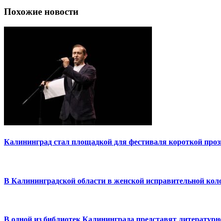
Похожие новости
Калининград стал площадкой для фестиваля короткой пр
В Калининградской области в женской исправительной кол
В одной из библиотек Калининграда представят литературн