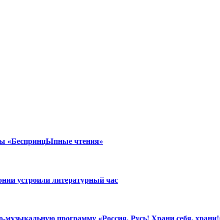
озы «БеспринцЫпные чтения»
онии устроили литературный час
о-музыкальную программу «Россия, Русь! Храни себя, храни!