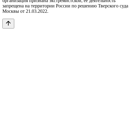
организация признана экстремистской, её деятельность
запрещена на территории России по решению Тверского суда
Москвы от 21.03.2022.
arrow_upward