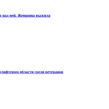
ся над ней. Женщина выжила
лифтером области среди ветеранов