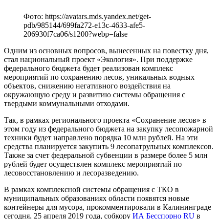
Фото: https://avatars.mds.yandex.net/get-
pdb/985144/699fa272-e13c-4633-afe5-
206930f7ca06/s1200?webp=false
Одним из основных вопросов, вынесенных на повестку дня,
стал национальный проект «Экология». При поддержке
федерального бюджета будет реализован комплекс
мероприятий по сохранению лесов, уникальных водных
объектов, снижению негативного воздействия на
окружающую среду и развитию системы обращения с
твердыми коммунальными отходами.
Так, в рамках регионального проекта «Сохранение лесов» в
этом году из федерального бюджета на закупку лесопожарной
техники будет направлено порядка 10 млн рублей. На эти
средства планируется закупить 9 лесопатрульных комплексов.
Также за счет федеральной субвенции в размере более 5 млн
рублей будет осуществлен комплекс мероприятий по
лесовосстановлению и лесоразведению.
В рамках комплексной системы обращения с ТКО в
муниципальных образованиях области появятся новые
контейнеры для мусора, прокомментировали в Калининграде
сегодня, 25 апреля 2019 года, собкору
ИА Бесспорно RU
в