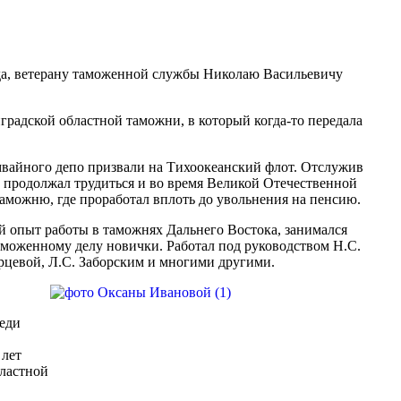
ода, ветерану таможенной службы Николаю Васильевичу
радской областной таможни, в который когда-то передала
амвайного депо призвали на Тихоокеанский флот. Отслужив
 продолжал трудиться и во время Великой Отечественной
аможню, где проработал вплоть до увольнения на пенсию.
 опыт работы в таможнях Дальнего Востока, занимался
аможенному делу новички. Работал под руководством Н.С.
рцевой, Л.С. Заборским и многими другими.
еди
 лет
бластной