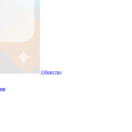
Общество
озг