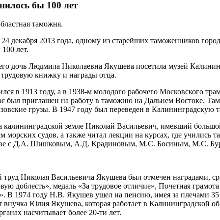
нилось бы 100 лет
бластная таможня.
 24 декабря 2013 года, одному из старейших таможенников гор
100 лет.
его дочь Людмила Николаевна Якушева посетила музей Калининг
трудовую книжку и награды отца.
лся в 1913 году, а в 1938-м молодого рабочего Московского тр
с был приглашен на работу в таможню на Дальнем Востоке. Там
зовские грузы. В 1947 году был переведен в Калининградскую т
а калининградской земле Николай Васильевич, имевший большой
морских судов, а также читал лекции на курсах, где учились т
ве с Д.А. Шишковым, А.Д. Крадиновым, М.С. Босиным, М.С. Бу
 труд Николая Васильевича Якушева был отмечен наградами, ср
вую доблесть», медаль «За трудовое отличие», Почетная грамота
. В 1974 году Н.В. Якушев ушел на пенсию, имея за плечами 35
т внучка Юлия Якушева, которая работает в Калининградской о
ганах насчитывает более 20-ти лет.