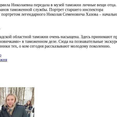
дмила Николаевна передала в музей таможни личные вещи отца. 
еранов таможенной службы. Портрет старшего инспектора
портретом легендарного Николая Семеновича Хазова – начальн
.
дской областной таможни очень насыщена. Здесь принимают пр
овичками» в таможенном деле. Сюда на познавательные экскурс
нники тех, о ком сегодня рассказывают молодому поколению.
о
ожня