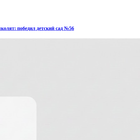
колят: победил детский сад №56