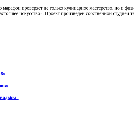
 марафон проверяет не только кулинарное мастерство, но и физ
настоящее искусство». Проект произведён собственной студией т
16»
фов»
свадьбы”