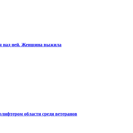
ся над ней. Женщина выжила
лифтером области среди ветеранов