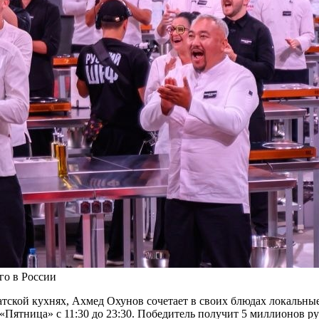
го в России
иатской кухнях, Ахмед Охунов сочетает в своих блюдах локаль
«Пятница» с 11:30 до 23:30. Победитель получит 5 миллионов ру