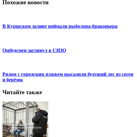
Похожие новости
В Куршском заливе поймали рыболова-браконьера
Омбудсмен заглянул в СИЗО
Рядом с городским пляжем высадили будущий лес из сосен
и берёзок
Читайте также