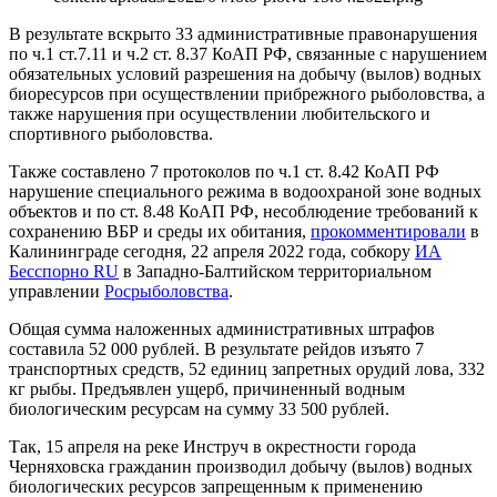
В результате вскрыто 33 административные правонарушения
по ч.1 ст.7.11 и ч.2 ст. 8.37 КоАП РФ, связанные с нарушением
обязательных условий разрешения на добычу (вылов) водных
биоресурсов при осуществлении прибрежного рыболовства, а
также нарушения при осуществлении любительского и
спортивного рыболовства.
Также составлено 7 протоколов по ч.1 ст. 8.42 КоАП РФ
нарушение специального режима в водоохраной зоне водных
объектов и по ст. 8.48 КоАП РФ, несоблюдение требований к
сохранению ВБР и среды их обитания,
прокомментировали
в
Калининграде сегодня, 22 апреля 2022 года, собкору
ИА
Бесспорно RU
в Западно-Балтийском территориальном
управлении
Росрыболовства
.
Общая сумма наложенных административных штрафов
составила 52 000 рублей. В результате рейдов изъято 7
транспортных средств, 52 единиц запретных орудий лова, 332
кг рыбы. Предъявлен ущерб, причиненный водным
биологическим ресурсам на сумму 33 500 рублей.
Так, 15 апреля на реке Инструч в окрестности города
Черняховска гражданин производил добычу (вылов) водных
биологических ресурсов запрещенным к применению