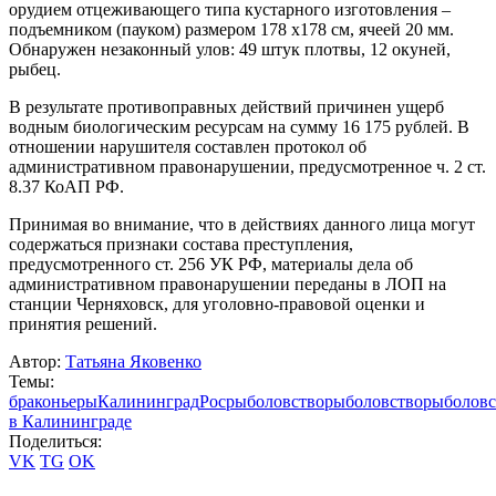
орудием отцеживающего типа кустарного изготовления –
подъемником (пауком) размером 178 х178 см, ячеей 20 мм.
Обнаружен незаконный улов: 49 штук плотвы, 12 окуней,
рыбец.
В результате противоправных действий причинен ущерб
водным биологическим ресурсам на сумму 16 175 рублей. В
отношении нарушителя составлен протокол об
административном правонарушении, предусмотренное ч. 2 ст.
8.37 КоАП РФ.
Принимая во внимание, что в действиях данного лица могут
содержаться признаки состава преступления,
предусмотренного ст. 256 УК РФ, материалы дела об
административном правонарушении переданы в ЛОП на
станции Черняховск, для уголовно-правовой оценки и
принятия решений.
Автор:
Татьяна Яковенко
Темы:
браконьеры
Калининград
Росрыболовство
рыболовство
рыболовс
в Калининграде
Поделиться:
VK
TG
OK