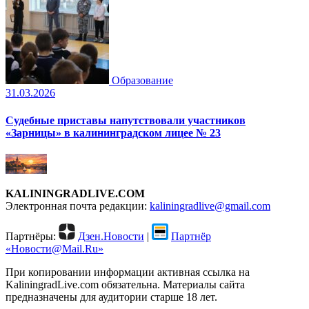
Образование
31.03.2026
Судебные приставы напутствовали участников
«Зарницы» в калининградском лицее № 23
KALININGRADLIVE.COM
Электронная почта редакции:
kaliningradlive@gmail.com
Партнёры:
Дзен.Новости
|
Партнёр
«Новости@Mail.Ru»
При копировании информации активная ссылка на
KaliningradLive.com обязательна. Материалы сайта
предназначены для аудитории старше 18 лет.