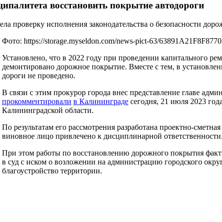
иципалитета восстановить покрытие автодороги
ела проверку исполнения законодательства о безопасности дор
Фото: https://storage.myseldon.com/news-pict-63/63891A21F8F
Установлено, что в 2022 году при проведении капитального рем
демонтировано дорожное покрытие. Вместе с тем, в установле
дороги не проведено.
В связи с этим прокурор города внес представление главе адм
прокомментировали
в Калининграде
сегодня, 21 июля 2023 год
Калининградской области.
По результатам его рассмотрения разработана проектно-сметна
виновное лицо привлечено к дисциплинарной ответственности
При этом работы по восстановлению дорожного покрытия факти
в суд с иском о возложении на администрацию городского окр
благоустройство территории.