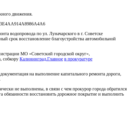
ожного движения.
87703E4AA914A8986A4A6
онта водопровода по ул. Луначарского в г. Советске
нный срок восстановление благоустройства автомобильной
инистрации МО «Советский городской округ»,
а, собкору
Калининград.Главное
в прокуратуре
я документация на выполнение капитального ремонта дороги,
.
чески не выполнены, в связи с чем прокурор города обратился
уга обязанности восстановить дорожное покрытие и выполнить