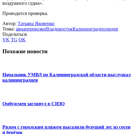
воздушного судна».
Проводится проверка.
Автор:
Татьяна Яковенко
Темы:
авиаперевозки
Владивосток
Калининград
полиция
Поделиться:
VK
TG
OK
Похожие новости
Начальник УМВД по Калининградской области выслушал
калининградцев
Омбудсмен заглянул в СИЗО
Рядом с городским пляжем высадили будущий лес из сосен
и берёзок