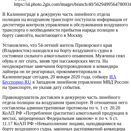
https://i4.photo.2gis.com/images/branch/40/562949956478093
В Калининграде в дежурную часть линейного отдела
полиции на воздушном транспорте поступила информация от
диспетчера контроля управления и обслуживания воздушного
транспорта о необходимости прибытия наряда полиции к
борту самолёта, вылетающего в Москву.
Установлено, что 54-летний житель Приморского края
(Владивосток) находился на борту воздушного судна в
состоянии сильного алкогольного опьянения. Мужчина снял
обувь и лег спать, заняв три пассажирских места. На
неоднократные замечания бортпроводников и командира
лайнера он не реагировал, прокомментировали в
Калининграде сегодня, 20 января 2020 года, собкору
ИА
Бесспорно RU
в Западном линейном управлении МВД России
на транспорте, не указав дату события.
Правонарушитель доставлен в дежурную часть линейного
отдела полиции на воздушном транспорте. В отношении него
составлены административные протоколы по ч. 1 ст. 20.20
КоАП РФ «Потребление (распитие) алкогольной продукции в
местах, запрещенных Федеральным законом» и по ч. 6 ст.
11.17 КоАП РФ «Невыполнение лицами, находящимися на
борту воздушного судна, законных распоряжений командира