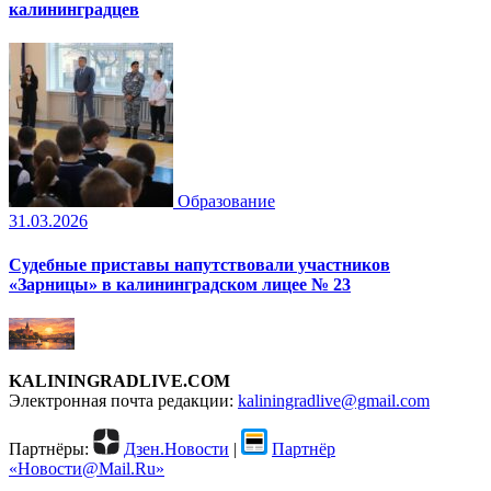
калининградцев
Образование
31.03.2026
Судебные приставы напутствовали участников
«Зарницы» в калининградском лицее № 23
KALININGRADLIVE.COM
Электронная почта редакции:
kaliningradlive@gmail.com
Партнёры:
Дзен.Новости
|
Партнёр
«Новости@Mail.Ru»