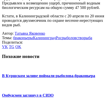
Предъявлен к возмещению ущерб, причиненный водным
биологическим ресурсам на общую сумму 47 500 рублей.
Кстати, в Калининградской области с 20 апреля по 20 июня
проводится двухмесячник по охране весенне-нерестующих
видов рыб.
Автор:
Татьяна Яковенко
Темы:
браконьеры
Калининград
Росрыболовство
рыба
Поделиться:
VK
TG
OK
Похожие новости
В Куршском заливе поймали рыболова-браконьера
Омбудсмен заглянул в СИЗО