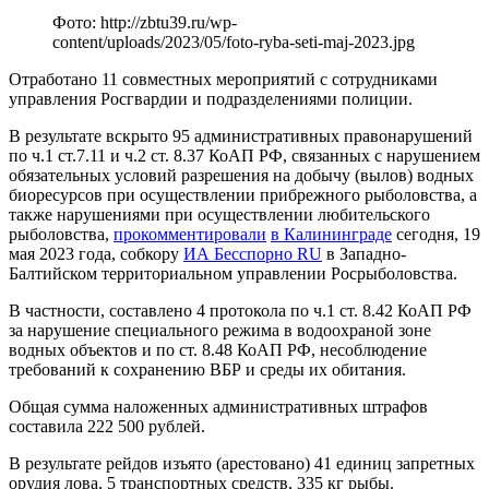
Фото: http://zbtu39.ru/wp-
content/uploads/2023/05/foto-ryba-seti-maj-2023.jpg
Отработано 11 совместных мероприятий с сотрудниками
управления Росгвардии и подразделениями полиции.
В результате вскрыто 95 административных правонарушений
по ч.1 ст.7.11 и ч.2 ст. 8.37 КоАП РФ, связанных с нарушением
обязательных условий разрешения на добычу (вылов) водных
биоресурсов при осуществлении прибрежного рыболовства, а
также нарушениями при осуществлении любительского
рыболовства,
прокомментировали
в Калининграде
сегодня, 19
мая 2023 года, собкору
ИА Бесспорно RU
в Западно-
Балтийском территориальном управлении Росрыболовства.
В частности, составлено 4 протокола по ч.1 ст. 8.42 КоАП РФ
за нарушение специального режима в водоохраной зоне
водных объектов и по ст. 8.48 КоАП РФ, несоблюдение
требований к сохранению ВБР и среды их обитания.
Общая сумма наложенных административных штрафов
составила 222 500 рублей.
В результате рейдов изъято (арестовано) 41 единиц запретных
орудия лова, 5 транспортных средств, 335 кг рыбы.