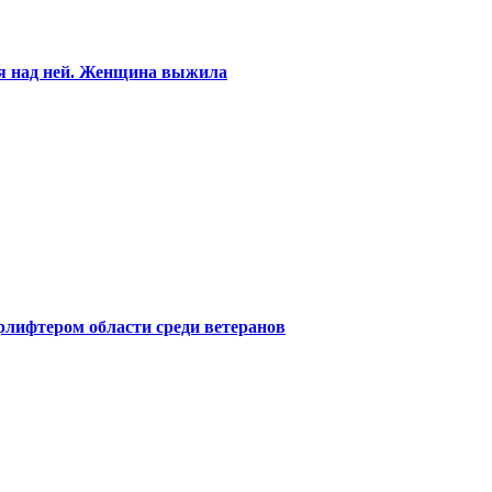
ся над ней. Женщина выжила
лифтером области среди ветеранов