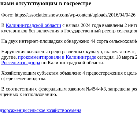
нами отсутствующим в госреестре
Фото: https://associationsnow.com/wp-content/uploads/2016/04/0426_
В
Калининградской области
с начала 2024 года выявлены 2 ин
кустарников без включения в Государственный реестр селекци
На двух интернет-площадках обнаружено 44 сорта сельскохозяй
Нарушения выявлены среди различных культур, включая томат, 
другие,
прокомментировали
в Калининграде
сегодня, 18 марта 
Россельхознадзора
по Калининградской области.
Хозяйствующим субъектам объявлено 4 предостережения с цел
сфере семеноводства.
В соответствии с федеральным законом №454-ФЗ, запрещена реа
пущенных к использованию.
дзор
саженцы
сельское хозяйство
семена