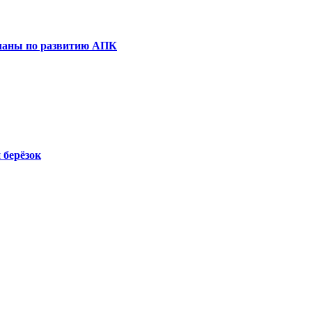
планы по развитию АПК
 берёзок