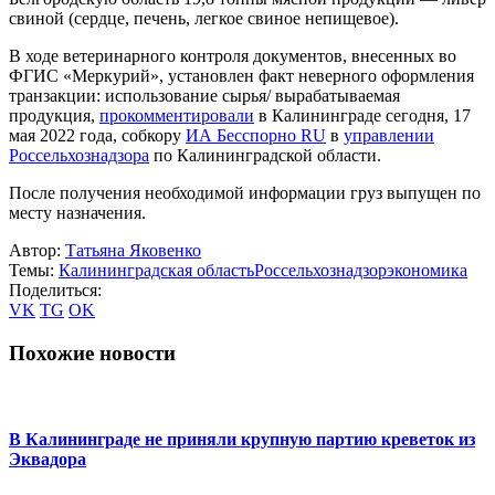
свиной (сердце, печень, легкое свиное непищевое).
В ходе ветеринарного контроля документов, внесенных во
ФГИС «Меркурий», установлен факт неверного оформления
транзакции: использование сырья/ вырабатываемая
продукция,
прокомментировали
в Калининграде сегодня, 17
мая 2022 года, собкору
ИА Бесспорно RU
в
управлении
Россельхознадзора
по Калининградской области.
После получения необходимой информации груз выпущен по
месту назначения.
Автор:
Татьяна Яковенко
Темы:
Калининградская область
Россельхознадзор
экономика
Поделиться:
VK
TG
OK
Похожие новости
В Калининграде не приняли крупную партию креветок из
Эквадора