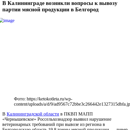
В Калининграде возникли вопросы к вывозу
партии мясной продукции в Белгород
Фото: https://ketokotleta.ru/wp-
content/uploads/a/d/9/ad9567c72bbe3c266442e1327315dbfa.j
В
Калининградской области
в ПКВП МАПП
«Чернышевское» Россельхознадзор выявил нарушение
ветеринарных требований при вывозе из региона в
Белгородскую область 19,8 тонны мясной продукции — ливер