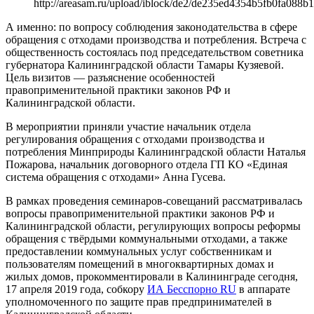
http://areasam.ru/upload/iblock/de2/de235ed4354b5fb0fa088b
А именно: по вопросу соблюдения законодательства в сфере
обращения с отходами производства и потребления. Встреча с
общественность состоялась под председательством советника
губернатора Калининградской области Тамары Кузяевой.
Цель визитов — разъяснение особенностей
правоприменительной практики законов РФ и
Калининградской области.
В мероприятии приняли участие начальник отдела
регулирования обращения с отходами производства и
потребления Минприроды Калининградской области Наталья
Пожарова, начальник договорного отдела ГП КО «Единая
система обращения с отходами» Анна Гусева.
В рамках проведения семинаров-совещаний рассматривалась
вопросы правоприменительной практики законов РФ и
Калининградской области, регулирующих вопросы реформы
обращения с твёрдыми коммунальными отходами, а также
предоставлении коммунальных услуг собственникам и
пользователям помещений в многоквартирных домах и
жилых домов, прокомментировали в Калининграде сегодня,
17 апреля 2019 года, собкору
ИА Бесспорно RU
в аппарате
уполномоченного по защите прав предпринимателей в