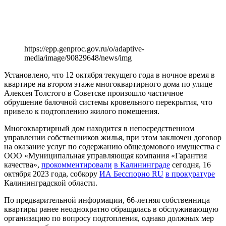
https://epp.genproc.gov.ru/o/adaptive-
media/image/90829648/news/img
Установлено, что 12 октября текущего года в ночное время в
квартире на втором этаже многоквартирного дома по улице
Алексея Толстого в Советске произошло частичное
обрушение балочной системы кровельного перекрытия, что
привело к подтоплению жилого помещения.
Многоквартирный дом находится в непосредственном
управлении собственников жилья, при этом заключен договор
на оказание услуг по содержанию общедомового имущества с
ООО «Муниципальная управляющая компания «Гарантия
качества»,
прокомментировали
в Калининграде
сегодня, 16
октября 2023 года, собкору
ИА Бесспорно RU
в прокуратуре
Калининградской области.
По предварительной информации, 66-летняя собственница
квартиры ранее неоднократно обращалась в обслуживающую
организацию по вопросу подтопления, однако должных мер