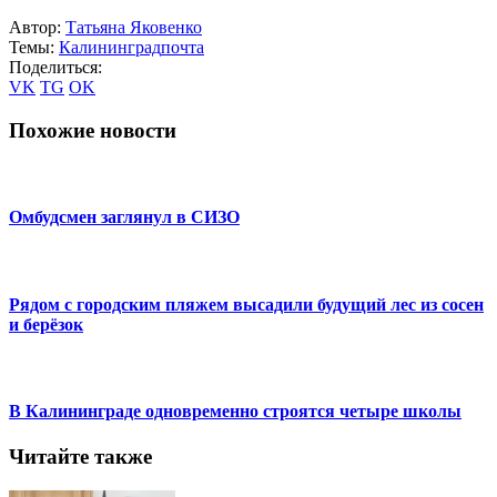
Автор:
Татьяна Яковенко
Темы:
Калининград
почта
Поделиться:
VK
TG
OK
Похожие новости
Омбудсмен заглянул в СИЗО
Рядом с городским пляжем высадили будущий лес из сосен
и берёзок
В Калининграде одновременно строятся четыре школы
Читайте также