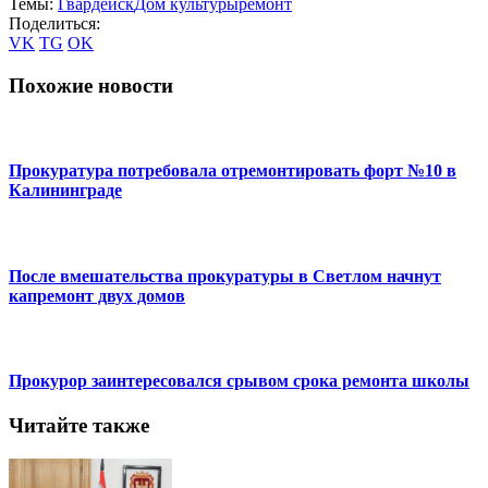
Темы:
Гвардейск
Дом культуры
ремонт
Поделиться:
VK
TG
OK
Похожие новости
Прокуратура потребовала отремонтировать форт №10 в
Калининграде
После вмешательства прокуратуры в Светлом начнут
капремонт двух домов
Прокурор заинтересовался срывом срока ремонта школы
Читайте также