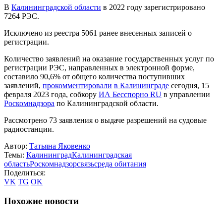
В
Калининградской области
в 2022 году зарегистрировано
7264 РЭС.
Исключено из реестра 5061 ранее внесенных записей о
регистрации.
Количество заявлений на оказание государственных услуг по
регистрации РЭС, направленных в электронной форме,
составило 90,6% от общего количества поступивших
заявлений,
прокомментировали
в Калининграде
сегодня, 15
февраля 2023 года, собкору
ИА Бесспорно RU
в управлении
Роскомнадзора
по Калининградской области.
Рассмотрено 73 заявления о выдаче разрешений на судовые
радиостанции.
Автор:
Татьяна Яковенко
Темы:
Калининград
Калининградская
область
Роскомнадзор
связь
среда обитания
Поделиться:
VK
TG
OK
Похожие новости