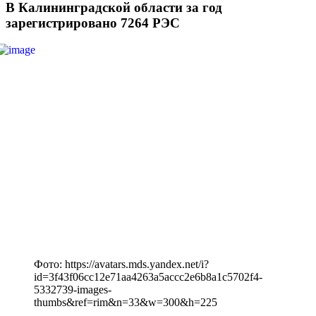
В Калининградской области за год
зарегистрировано 7264 РЭС
Фото: https://avatars.mds.yandex.net/i?
id=3f43f06cc12e71aa4263a5accc2e6b8a1c5702f4-
5332739-images-
thumbs&ref=rim&n=33&w=300&h=225