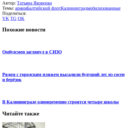
Автор:
Татьяна Яковенко
Темы:
армия
Балтийский флот
Калининград
мобилизованные
Поделиться:
VK
TG
OK
Похожие новости
Омбудсмен заглянул в СИЗО
Рядом с городским пляжем высадили будущий лес из сосен
и берёзок
В Калининграде одновременно строятся четыре школы
Читайте также