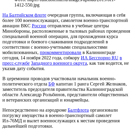
1412-550.jpg
На Балтийском флоте
очередная группа, включающая в себя
более 100 военнослужащих, самолетом военно-транспортной
авиации ВКС
России
отправлена в учебные центры
Минобороны, расположенные в тыловых районах проведения
специальной военной операции, для прохождения курса
подготовки и боевого слаживания подразделений в
соответствии с военно-учетными специальностями
мобилизованных,
прокомментировали
в Калининграде
сегодня, 14 ноября 2022 года, собкору
ИА Бесспорно RU
в
пресс-службе
Западного военного округа
, как там водится, не
указав дату события.
В церемонии проводов участвовали начальник военно-
политического отдела
БФ
капитан 1 ранга Сергей Желнаков,
заместитель председателя правительства Калининградской
области Александр Рольбинов, представители общественных
и ветеранских организаций и юнармейцы.
Непосредственно на аэродроме
Балтфлота
организовали
погрузку имущества в военно-транспортный самолет
Ил-76МД и вылет военнослужащих к местам проведения
дальнейшей подготовки.