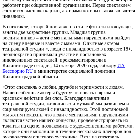
работает при общественной организации. Перед спектаклем
состоится выставка картин, авторами которых также являются
инвалиды.
В спектакле, который поставлен в стиле фэнтези и клоунады,
заняты две возрастные группы. Младшая группа
воспитанников – дети с ментальными нарушениями выйдут
на сцену впервые и вместе с мамами. Опытные актеры
театральной студии «, люди с инвалидностью в возрасте 18+,
неоднократно принимали участие в постановках
инклюзивных спектаклей, прокомментировали в
Калининграде сегодня, 14 октября 2020 года, собкору
ИА
Бесспорно RU
в министерстве социальной политики
Калининградской области.
«Этот спектакль о любви, дружбе и терпимости к людям.
Наши особенные актеры будут участвовать в ярком и
красивом действии без слов. Благодаря занятиям в
театральной студии, живописью и музыкой мы развиваем и
социализируем людей с инвалидностью. Этой постановкой
мы хотим показать, что люди с ментальными нарушениями
являются частью нашего общества, продемонстрировать их
таланты на сцене, познакомить с художественными работами,
которые они выполнили в течение нескольких пленэров под
руководством опытного художника. Вход на спектакль