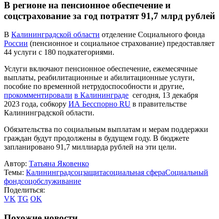
В регионе на пенсионное обеспечение и
соцстрахование за год потратят 91,7 млрд рублей
В
Калининградской области
отделение Социального фонда
России
(пенсионное и социальное страхование) предоставляет
44 услуги с 180 подкатегориями.
Услуги включают пенсионное обеспечение, ежемесячные
выплаты, реабилитационные и абилитационные услуги,
пособие по временной нетрудоспособности и другие,
прокомментировали
в Калининграде
сегодня, 13 декабря
2023 года, собкору
ИА Бесспорно RU
в правительстве
Калининградской области.
Обязательства по социальным выплатам и мерам поддержки
граждан будут продолжены в будущем году. В бюджете
запланировано 91,7 миллиарда рублей на эти цели.
Автор:
Татьяна Яковенко
Темы:
Калининград
соцзащита
социальная сфера
Социальный
фонд
соцобслуживание
Поделиться:
VK
TG
OK
Похожие новости