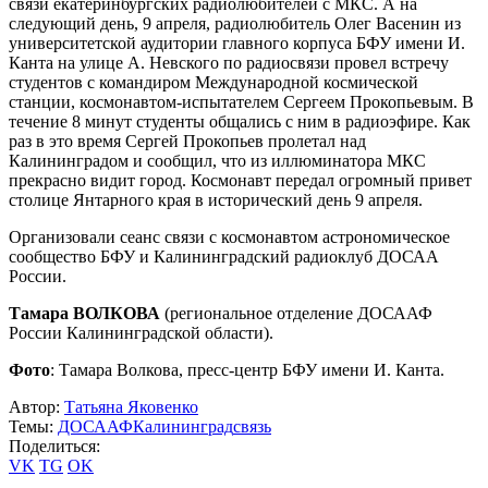
связи екатеринбургских радиолюбителей с МКС. А на
следующий день, 9 апреля, радиолюбитель Олег Васенин из
университетской аудитории главного корпуса БФУ имени И.
Канта на улице А. Невского по радиосвязи провел встречу
студентов с командиром Международной космической
станции, космонавтом-испытателем Сергеем Прокопьевым. В
течение 8 минут студенты общались с ним в радиоэфире. Как
раз в это время Сергей Прокопьев пролетал над
Калининградом и сообщил, что из иллюминатора МКС
прекрасно видит город. Космонавт передал огромный привет
столице Янтарного края в исторический день 9 апреля.
Организовали сеанс связи с космонавтом астрономическое
сообщество БФУ и Калининградский радиоклуб ДОСАА
России.
Тамара ВОЛКОВА
(региональное отделение ДОСААФ
России Калининградской области).
Фото
: Тамара Волкова, пресс-центр БФУ имени И. Канта.
Автор:
Татьяна Яковенко
Темы:
ДОСААФ
Калининград
связь
Поделиться:
VK
TG
OK