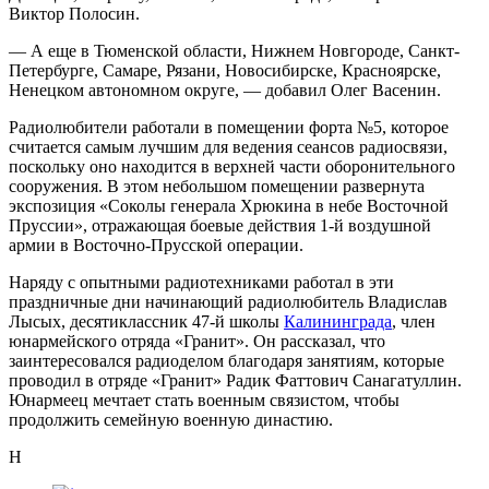
Виктор Полосин.
— А еще в Тюменской области, Нижнем Новгороде, Санкт-
Петербурге, Самаре, Рязани, Новосибирске, Красноярске,
Ненецком автономном округе, — добавил Олег Васенин.
Радиолюбители работали в помещении форта №5, которое
считается самым лучшим для ведения сеансов радиосвязи,
поскольку оно находится в верхней части оборонительного
сооружения. В этом небольшом помещении развернута
экспозиция «Соколы генерала Хрюкина в небе Восточной
Пруссии», отражающая боевые действия 1-й воздушной
армии в Восточно-Прусской операции.
Наряду с опытными радиотехниками работал в эти
праздничные дни начинающий радиолюбитель Владислав
Лысых, десятиклассник 47-й школы
Калининграда
, член
юнармейского отряда «Гранит». Он рассказал, что
заинтересовался радиоделом благодаря занятиям, которые
проводил в отряде «Гранит» Радик Фаттович Санагатуллин.
Юнармеец мечтает стать военным связистом, чтобы
продолжить семейную военную династию.
Н