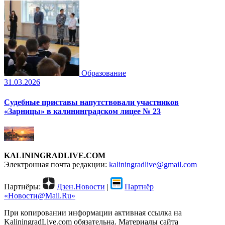
Образование
31.03.2026
Судебные приставы напутствовали участников
«Зарницы» в калининградском лицее № 23
KALININGRADLIVE.COM
Электронная почта редакции:
kaliningradlive@gmail.com
Партнёры:
Дзен.Новости
|
Партнёр
«Новости@Mail.Ru»
При копировании информации активная ссылка на
KaliningradLive.com обязательна. Материалы сайта