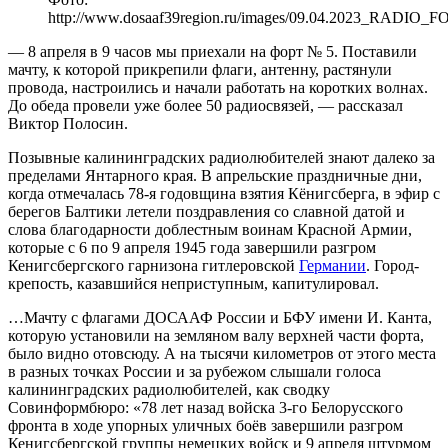
http://www.dosaaf39region.ru/images/09.04.2023_RADIO_F
— 8 апреля в 9 часов мы приехали на форт № 5. Поставили
мачту, к которой прикрепили флаги, антенну, растянули
провода, настроились и начали работать на коротких волнах.
До обеда провели уже более 50 радиосвязей, — рассказал
Виктор Полосин.
Позывные калининградских радиолюбителей знают далеко за
пределами Янтарного края. В апрельские праздничные дни,
когда отмечалась 78-я годовщина взятия Кёнигсберга, в эфир с
берегов Балтики летели поздравления со славной датой и
слова благодарности доблестным воинам Красной Армии,
которые с 6 по 9 апреля 1945 года завершили разгром
Кенигсбергского гарнизона гитлеровской
Германии
. Город-
крепость, казавшийся неприступным, капитулировал.
…Мачту с флагами ДОСААФ России и БФУ имени И. Канта,
которую установили на земляном валу верхней части форта,
было видно отовсюду. А на тысячи километров от этого места
в разных точках России и за рубежом слышали голоса
калининградских радиолюбителей, как сводку
Совинформбюро: «78 лет назад войска 3-го Белорусского
фронта в ходе упорных уличных боёв завершили разгром
Кенигсбергской группы немецких войск и 9 апреля штурмом