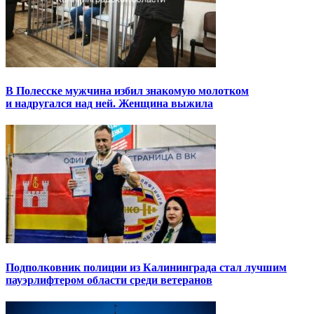
В Полесске мужчина избил знакомую молотком
и надругался над ней. Женщина выжила
Подполковник полиции из Калининграда стал лучшим
пауэрлифтером области среди ветеранов