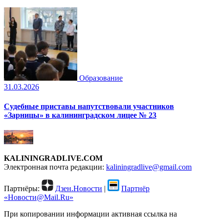
Образование
31.03.2026
Судебные приставы напутствовали участников
«Зарницы» в калининградском лицее № 23
KALININGRADLIVE.COM
Электронная почта редакции:
kaliningradlive@gmail.com
Партнёры:
Дзен.Новости
|
Партнёр
«Новости@Mail.Ru»
При копировании информации активная ссылка на