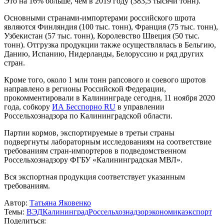
Это на 16% больше, чем в 2019 году (383,5 тысячи тонн).
Основными странами-импортерами российского шрота
являются Финляндия (100 тыс. тонн), Франция (75 тыс. тонн),
Узбекистан (57 тыс. тонн), Королевство Швеция (50 тыс.
тонн). Отгрузка продукции также осуществлялась в Бельгию,
Данию, Испанию, Нидерланды, Белоруссию и ряд других
стран.
Кроме того, около 1 млн тонн рапсового и соевого шротов
направлено в регионы Российской Федерации,
прокомментировали в Калининграде сегодня, 11 ноября 2020
года, собкору
ИА Бесспорно RU
в управлении
Россельхознадзора по Калининградской области.
Партии кормов, экспортируемые в третьи страны
подвергнуты лабораторным исследованиям на соответствие
требованиям стран-импортеров в подведомственном
Россельхознадзору ФГБУ «Калининградская МВЛ».
Вся экспортная продукция соответствует указанным
требованиям.
Автор:
Татьяна Яковенко
Темы:
ВЭД
Калининград
Россельхознадзор
экономика
экспорт
Поделиться: