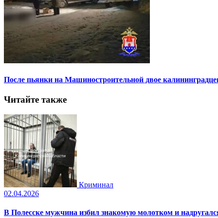
После пьянки на Машиностроительной двое калининградцев
Читайте также
Криминал
02.04.2026
В Полесске мужчина избил знакомую молотком и надругал