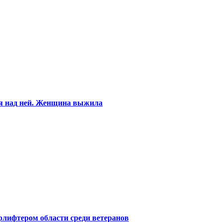
ся над ней. Женщина выжила
лифтером области среди ветеранов