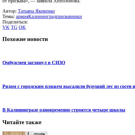
от призыва», — заявила Апполонова.
Автор:
Татьяна Яковенко
Темы:
армия
Калининград
призывники
Поделиться:
VK
TG
OK
Похожие новости
Омбудсмен заглянул в СИЗО
Рядом с городским пляжем высадили будущий лес из сосен и
В Калининграде одновременно строятся четыре школы
Читайте также