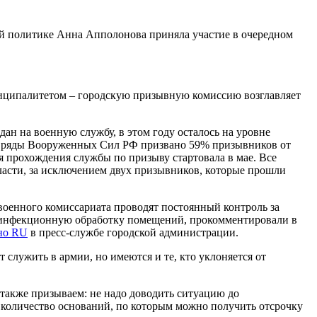
ной политике Анна Апполонова приняла участие в очередном
ниципалитетом – городскую призывную комиссию возглавляет
дан на военную службу, в этом году осталось на уровне
в ряды Вооруженных Сил РФ призвано 59% призывников от
я прохождения службы по призыву стартовала в мае. Все
асти, за исключением двух призывников, которые прошли
оенного комиссариата проводят постоянный контроль за
инфекционную обработку помещений, прокомментировали в
но RU
в пресс-службе городской администрации.
 служить в армии, но имеются и те, кто уклоняется от
 также призываем: не надо доводить ситуацию до
количество оснований, по которым можно получить отсрочку