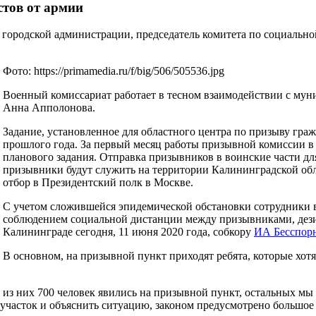
стов от армии
вы городской администрации, председатель комитета по социаль
Фото: https://primamedia.ru/f/big/506/505536.jpg
Военный комиссариат работает в тесном взаимодействии с му
Анна Апполонова.
Задание, установленное для областного центра по призыву граж
прошлого года. За первый месяц работы призывной комиссии 
планового задания. Отправка призывников в воинские части дл
призывники будут служить на территории Калининградской обл
отбор в Президентский полк в Москве.
С учетом сложившейся эпидемической обстановки сотрудники в
соблюдением социальной дистанции между призывниками, дез
Калининграде сегодня, 11 июня 2020 года, собкору
ИА Бесспор
В основном, на призывной пункт приходят ребята, которые хотят
 из них 700 человек явились на призывной пункт, остальных мы
часток и объяснить ситуацию, законом предусмотрено большое 