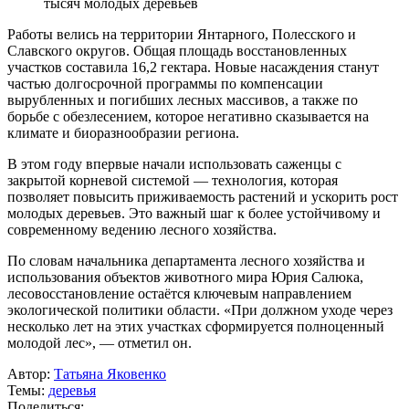
тысяч молодых деревьев
Работы велись на территории Янтарного, Полесского и
Славского округов. Общая площадь восстановленных
участков составила 16,2 гектара. Новые насаждения станут
частью долгосрочной программы по компенсации
вырубленных и погибших лесных массивов, а также по
борьбе с обезлесением, которое негативно сказывается на
климате и биоразнообразии региона.
В этом году впервые начали использовать саженцы с
закрытой корневой системой — технология, которая
позволяет повысить приживаемость растений и ускорить рост
молодых деревьев. Это важный шаг к более устойчивому и
современному ведению лесного хозяйства.
По словам начальника департамента лесного хозяйства и
использования объектов животного мира Юрия Салюка,
лесовосстановление остаётся ключевым направлением
экологической политики области. «При должном уходе через
несколько лет на этих участках сформируется полноценный
молодой лес», — отметил он.
Автор:
Татьяна Яковенко
Темы:
деревья
Поделиться: