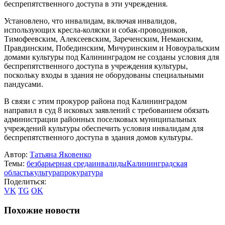
беспрепятственного доступа в эти учреждения.
Установлено, что инвалидам, включая инвалидов,
использующих кресла-коляски и собак-проводников,
Тимофеевским, Алексеевским, Зареченским, Неманским,
Правдинским, Побединским, Мичуринским и Новоуральским
домами культуры под Калининградом не созданы условия для
беспрепятственного доступа в учреждения культуры,
поскольку входы в здания не оборудованы специальными
пандусами.
В связи с этим прокурор района под Калининградом
направил в суд 8 исковых заявлений с требованием обязать
администрации районных поселковых муниципальных
учреждений культуры обеспечить условия инвалидам для
беспрепятственного доступа в здания домов культуры.
Автор:
Татьяна Яковенко
Темы:
безбарьерная среда
инвалиды
Калининградская
область
культура
прокуратура
Поделиться:
VK
TG
OK
Похожие новости