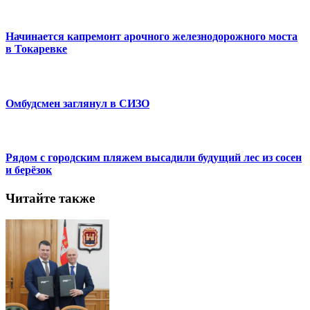
Начинается капремонт арочного железнодорожного моста
в Токаревке
Омбудсмен заглянул в СИЗО
Рядом с городским пляжем высадили будущий лес из сосен
и берёзок
Читайте также