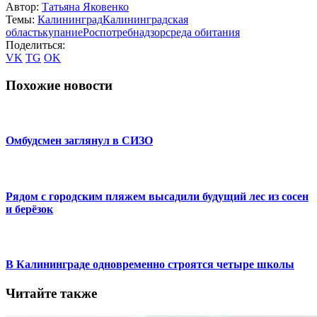
Автор:
Татьяна Яковенко
Темы:
Калининград
Калининградская
область
купание
Роспотребнадзор
среда обитания
Поделиться:
VK
TG
OK
Похожие новости
Омбудсмен заглянул в СИЗО
Рядом с городским пляжем высадили будущий лес из сосен
и берёзок
В Калининграде одновременно строятся четыре школы
Читайте также