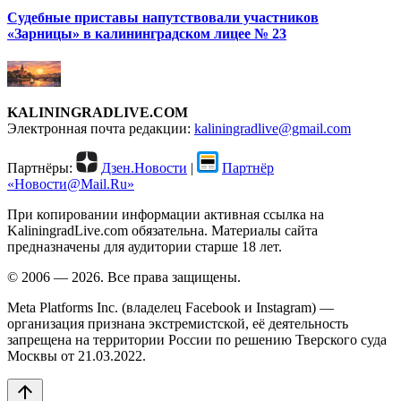
Судебные приставы напутствовали участников
«Зарницы» в калининградском лицее № 23
KALININGRADLIVE.COM
Электронная почта редакции:
kaliningradlive@gmail.com
Партнёры:
Дзен.Новости
|
Партнёр
«Новости@Mail.Ru»
При копировании информации активная ссылка на
KaliningradLive.com обязательна. Материалы сайта
предназначены для аудитории старше 18 лет.
© 2006 — 2026. Все права защищены.
Meta Platforms Inc. (владелец Facebook и Instagram) —
организация признана экстремистской, её деятельность
запрещена на территории России по решению Тверского суда
Москвы от 21.03.2022.
arrow_upward