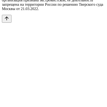
организация признана экстремистской, её деятельность
запрещена на территории России по решению Тверского суда
Москвы от 21.03.2022.
arrow_upward