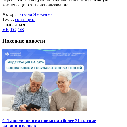
компенсацию за неиспользование.
Автор:
Татьяна Яковенко
Темы:
соцзащита
Поделиться:
VK
TG
OK
Похожие новости
С 1 апреля пенсии повысили более 21 тысяче
калининградцев