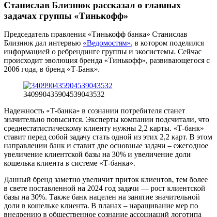
Станислав Близнюк рассказал о главных
задачах группы «Тинькофф»
Председатель правления «Тинькофф банка» Станислав
Близнюк дал интервью
«Ведомостям»
, в котором поделился
информацией о ребрендинге группы и экосистемы. Сейчас
происходит эволюция бренда «Тинькофф», развивающегося с
2006 года, в бренд «Т-Банк».
340990435904539043532
Надежность «Т-банка» в сознании потребителя станет
значительно повысится. Эксперты компании подсчитали, что
среднестатистическому клиенту нужны 2,2 карты. «Т-банк»
ставит перед собой задачу стать одной из этих 2,2 карт. В этом
направлении банк и ставит две основные задачи – ежегодное
увеличение клиентской базы на 30% и увеличение доли
кошелька клиента в системе «Т-банка».
Данный бренд заметно увеличит приток клиентов, тем более
в свете поставленной на 2024 год задачи — рост клиентской
базы на 30%. Также банк нацелен на занятие значительной
доли в кошельке клиента. В планах – наращивание мер по
внедрению в общественное сознание ассоциаций логотипа