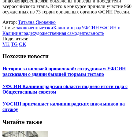
видеоконференцсвязи объявлены призеры и победители
всероссийского этапа. Всего в конкурсе приняли участие 960
осужденных из 73 территориальных органов ФСИН России.
Автор:
Татьяна Яковенко
Темы:
заключенные
зэки
Калининград
УФСИН
УФСИН в
Калининграде
художественная самодеятельность
Поделиться:
VK
TG
OK
Похожие новости
История за колючей проволокой: сотрудникам УФСИН
рассказали о здании бывшей тюрьмы гестапо
УФСИН Калининградской области подвело итоги года с
Общественным советом
УФСИН приглашает калининградских школьников на
службу
Читайте также