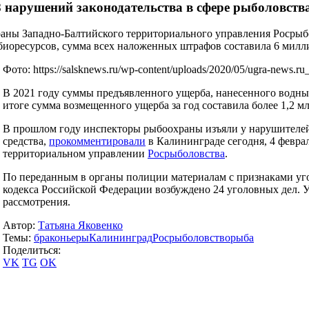
8 нарушений законодательства в сфере рыболовств
раны Западно-Балтийского территориального управления Росры
 биоресурсов, сумма всех наложенных штрафов составила 6 милл
Фото: https://salsknews.ru/wp-content/uploads/2020/05/ugra-news.r
В 2021 году суммы предъявленного ущерба, нанесенного водным
итоге сумма возмещенного ущерба за год составила более 1,2 м
В прошлом году инспекторы рыбоохраны изъяли у нарушителей
средства,
прокомментировали
в Калининграде сегодня, 4 феврал
территориальном управлении
Росрыболовства
.
По переданным в органы полиции материалам с признаками уго
кодекса Российской Федерации возбуждено 24 уголовных дел. У
рассмотрения.
Автор:
Татьяна Яковенко
Темы:
браконьеры
Калининград
Росрыболовство
рыба
Поделиться:
VK
TG
OK