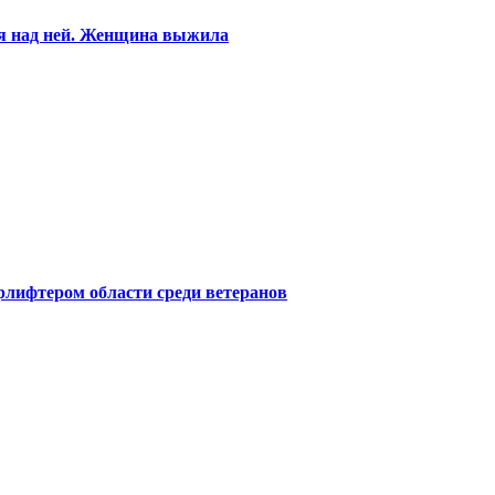
ся над ней. Женщина выжила
лифтером области среди ветеранов