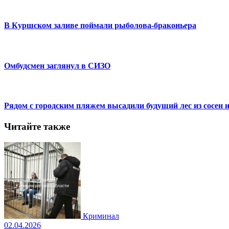
В Куршском заливе поймали рыболова-браконьера
Омбудсмен заглянул в СИЗО
Рядом с городским пляжем высадили будущий лес из сосен и
Читайте также
Криминал
02.04.2026